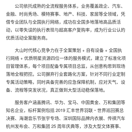
公司依托成熟的全流程服务体系，业务覆盖政企、汽车、
金融、时尚秀场、模特赛事、地产、科技、家居等全领域，凭
借专业团队与全国执行网络，成功在全国多地落地高品质活
动，以零失误的执行表现与超高客户复购率，成为行业公认的
优质活动全案服务商。
大山时代核心竞争力在于全案策划 + 自有设备 + 全国执
行网络 + 优质明星资源四位一体的服务模式，建立了标准化项
目管理体系，每个项目配备专属项目总监，从创意构思到现场
落地全程把控。公司摒弃行业套路化方案，针对不同行业定制
专属活动策略，同时具备完善的应急保障机制，应对天气、设
备、流程等突发状况，真正做到大型活动稳保落地。
服务客户涵盖腾讯、华为、宝马、中国黄金、万和集团等
知名企业，标杆案例包括 2019 汇丰世界羽联・世界巡回赛总
决赛、海潮音乐节张宇专场、深圳国际品牌内衣展、传祺汽车
杭州发布会、万和集团 25 周年庆典等，涉及大型文体赛事、